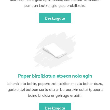
ipuinean txotxongilo gisa erabiltzeko.
Deskargatu
Paper birziklatua etxean nola egin
Lehenik eta behin, papera zati txikitan moztu behar duzu,
garbiontzi batean sartu eta ur beroarekin estali (papera
baino bi aldiz ur gehiago erabili).
Deskargatu