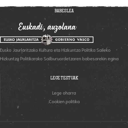
BABESLEA
Eusko Jaurlaritzako Kultura eta Hizkuntza Politika Saileko
Hizkuntza Politikarako Sailburuordetzaren babesarekin egina
LEGE TESTUAK
Lege oharra
Cookien politika