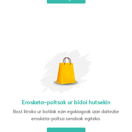
Erosketa-poltsak ur bidoi hutsekin
Bost litroko ur botilak ezin egokiagoak izan daitezke
erosketa-poltsa sendoak egiteko.