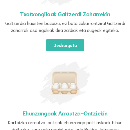
Txotxongiloak Galtzerdi Zaharrekin
Galtzerdia hausten bazaizu, ez bota zakarrontzira! Galtzerdi
zaharrak oso egokiak dira zaldiak eta sugeak egiteko.
Deskargatu
Ehunzangoak Arrautza-Ontziekin
Kartoizko arrautza-ontziak ehunzango polit askoak bihur
daitezke, zure gela apaintzeko; edo Beldar Jatunaren