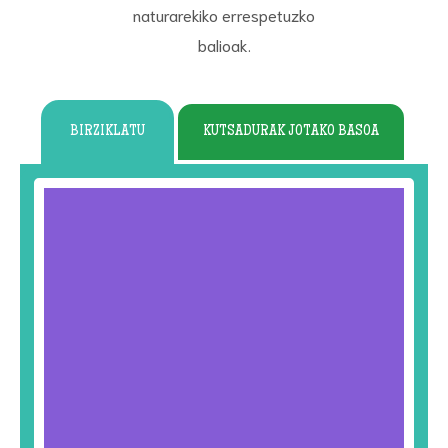
naturarekiko errespetuzko
balioak.
BIRZIKLATU
KUTSADURAK JOTAKO BASOA