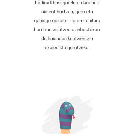
badirudi hasi garela ardura hori
aintzat hartzen, gero eta
gehiago gainera. Haurrei ohitura
hori transmititzea ezinbestekoa
da haiengan kontzientzia
ekologista garatzeko.