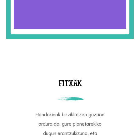
FITXAK
Hondakinak birziklatzea guztion
ardura da, gure planetarekiko
dugun erantzukizuna, eta