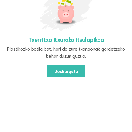
Txerritxo itxurako itsulapikoa
Plastikozko botila bat, hori da zure txanponak gordetzeko
behar duzun guztia.
Deskargatu