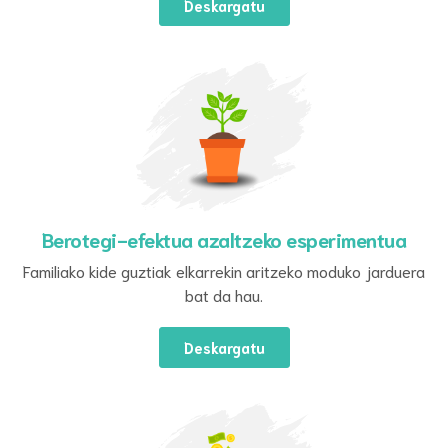
Deskargatu
Berotegi-efektua azaltzeko esperimentua
Familiako kide guztiak elkarrekin aritzeko moduko jarduera
bat da hau.
Deskargatu