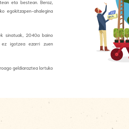
tean eta bestean. Beraz,
ko egokitzapen-ahalegina
ek sinatuak, 2040a baino
 ez igotzea ezarri zuen
roago geldiaraztea lortuko