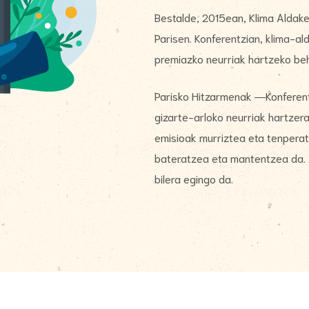
Bestalde, 2015ean, Klima Aldak
Parisen. Konferentzian, klima-al
premiazko neurriak hartzeko beh
Parisko Hitzarmenak ―Konferentz
gizarte-arloko neurriak hartzer
emisioak murriztea eta tenpera
bateratzea eta mantentzea da. A
bilera egingo da.