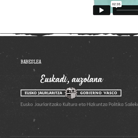
BABESLEA
Eusko Jaurlaritzako Kultura eta Hizkuntza Politika Sail