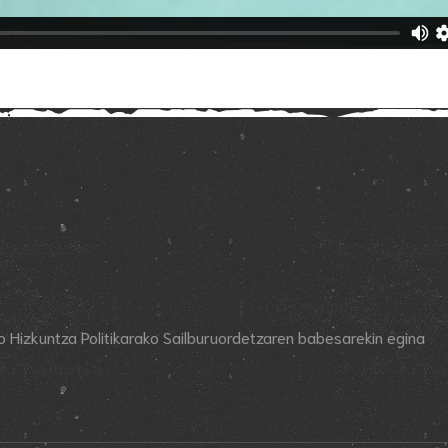
eko Hizkuntza Politikarako Sailburuordetzaren babesarekin egina