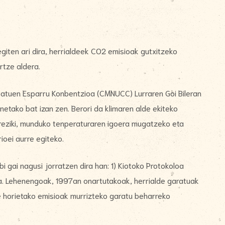
egiten ari dira, herrialdeek CO2 emisioak gutxitzeko
rtze aldera.
Batuen Esparru Konbentzioa (CMNUCC) Lurraren Goi Bileran
etako bat izan zen. Berori da klimaren alde ekiteko
reziki, munduko tenperaturaren igoera mugatzeko eta
ioei aurre egiteko.
i gai nagusi jorratzen dira han: 1) Kiotoko Protokoloa
a. Lehenengoak, 1997an onartutakoak, herrialde garatuak
de horietako emisioak murrizteko garatu beharreko