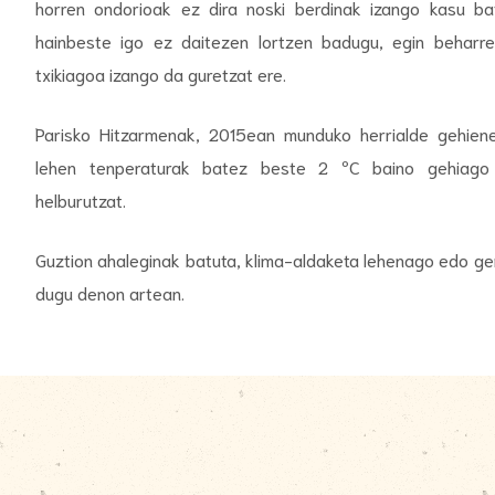
horren ondorioak ez dira noski berdinak izango kasu ba
hainbeste igo ez daitezen lortzen badugu, egin beharre
txikiagoa izango da guretzat ere.
Parisko Hitzarmenak, 2015ean munduko herrialde gehien
lehen tenperaturak batez beste 2 ºC baino gehiago
helburutzat.
Guztion ahaleginak batuta, klima-aldaketa lehenago edo ge
dugu denon artean.