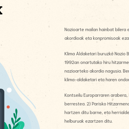
k
Nazioarte mailan hainbat bilera 
akordioak eta konpromisoak eza
Klima Aldaketari buruzko Nazio 
1992an onartutako hiru hitzarmen
nazioarteko akordio nagusia. Be
klima-aldaketari eta haren ondor
Kontseilu Europarraren arabera, b
berrestea. 2) Parisko Hitzarmen
hartzen ditu barne, eta herrial
helburuak ezartzen ditu.