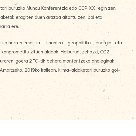
etari buruzko Mundu Konferentzia edo COP XXI egin zen
daketak eragiten duen arazoa aitortu zen, bai eta
arra ere.
ia horren emaitza― finantza-, geopolitika-, energia- eta
a konprometitu zituen aldeak. Helburua, zehazki, CO2
turaren igoera 2 °C-tik behera mantentzeko ahaleginak
maitzeko, 2019ko irailean, klima-aldaketari buruzko goi-