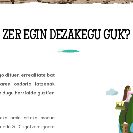
ZER EGIN DEZAKEGU GUK?
o dituen errealitate bat
aren ondorio latzenak
o dugu herrialde guztien
zeko orain arteko modua
a edo 3 ºC igotzea: igoera