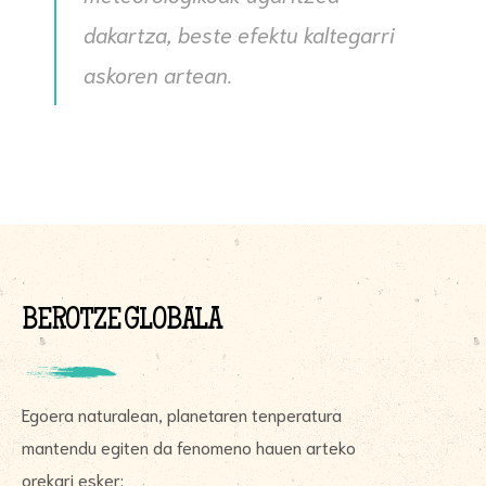
dakartza, beste efektu kaltegarri
askoren artean.
BEROTZE GLOBALA
Egoera naturalean, planetaren tenperatura
mantendu egiten da fenomeno hauen arteko
orekari esker: