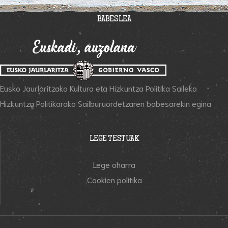
BABESLEA
Eusko Jaurlaritzako Kultura eta Hizkuntza Politika Saileko
Hizkuntza Politikarako Sailburuordetzaren babesarekin egina
LEGE TESTUAK
Lege oharra
Cookien politika