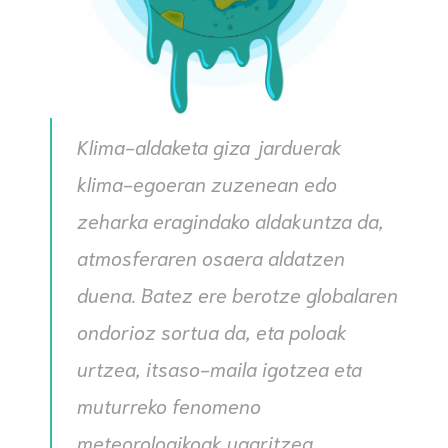
Klima-aldaketa giza jarduerak
klima-egoeran zuzenean edo
zeharka eragindako aldakuntza da,
atmosferaren osaera aldatzen
duena. Batez ere berotze globalaren
ondorioz sortua da, eta poloak
urtzea, itsaso-maila igotzea eta
muturreko fenomeno
meteorologikoak ugaritzea