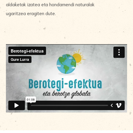
aldaketak izatea eta hondamendi naturalak
ugaritzea eragiten dute.