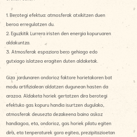
1. Berotegi efektua: atmosferak atxikitzen duen
beroa erregulatzen du.
2. Eguzkitik Lurrera iristen den energia kopuruaren
aldakuntza.
3. Atmosferak espaziora bero gehiago edo
gutxiago islatzea eragiten duten aldaketak.
Giza jardunaren ondorioz faktore horietakoren bat
modu artifizialean aldatzen dugunean hasten da
arazoa. Aldaketa horiek gertatzen dira berotegi
efektuko gas kopuru handia isurtzen dugulako,
atmosferak deusezta dezakeena baino askoz
handiagoa, eta, ondorioz, gas horiek pilatu egiten
dira, eta tenperaturek gora egitea, prezipitazioetan