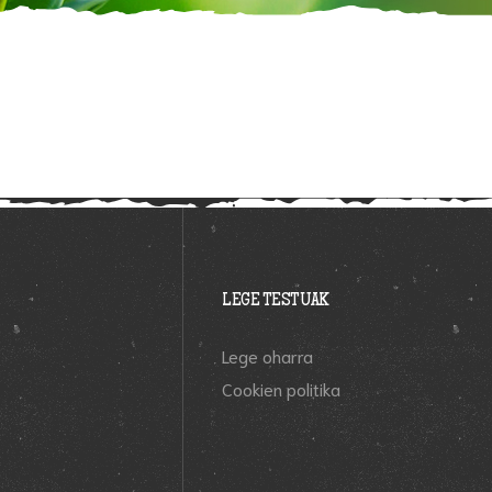
LEGE TESTUAK
Lege oharra
Cookien politika