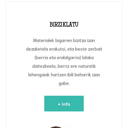
BIRZIKLATU
Materialek bigarren bizitza izan
dezaketela erakutsi, eta beste zerbait
(berria eta erabilgarria) bilaka
daitezkeela, berriz ere naturatik
lehengaiak hartzen ibili beharrik izan
gabe.
+ Info