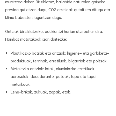
murriztea dakar. Birziklatuz, baliabide naturalen gaineko
presioa gutxitzen dugu, CO2 emisioak gutxitzen ditugu eta
klima babesten laguntzen dugu.
Ontziak birziklatzeko, edukiontzi horian utzi behar dira.
Hainbat motatakoak izan daitezke:
Plastikozko botilak eta ontziak: higiene- eta garbiketa-
produktuak, terrinak, erretiluak, bilgarriak eta poltsak.
Metalezko ontziak: latak, aluminiozko erretiluak,
aerosolak, desodorante-potoak, tapa eta tapoi
metalikoak.
Esne-brikak, zukuak, zopak, etab.