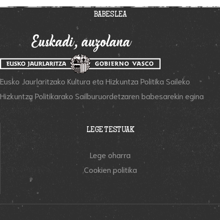
BABESLEA
Eusko Jaurlaritzako Kultura eta Hizkuntza Politika Saileko
Hizkuntza Politikarako Sailburuordetzaren babesarekin egina
LEGE TESTUAK
Lege oharra
Cookien politika