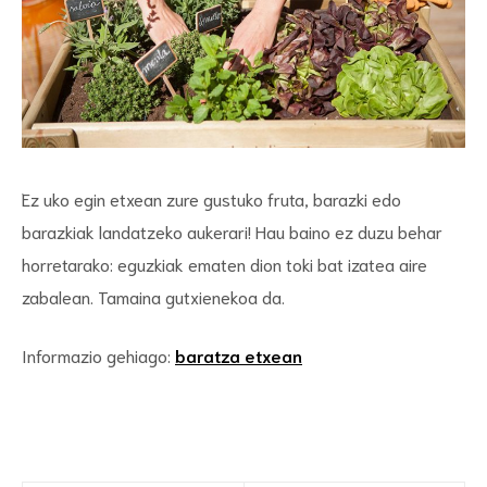
Ez uko egin etxean zure gustuko fruta, barazki edo
barazkiak landatzeko aukerari! Hau baino ez duzu behar
horretarako: eguzkiak ematen dion toki bat izatea aire
zabalean. Tamaina gutxienekoa da.
Informazio gehiago:
baratza etxean