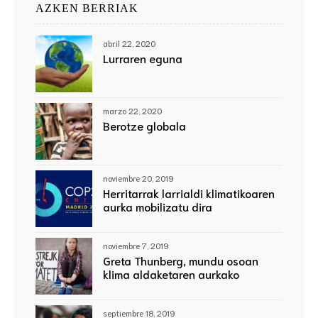
AZKEN BERRIAK
abril 22, 2020
Lurraren eguna
marzo 22, 2020
Berotze globala
noviembre 20, 2019
Herritarrak larrialdi klimatikoaren
aurka mobilizatu dira
noviembre 7, 2019
Greta Thunberg, mundu osoan
klima aldaketaren aurkako
protestak inspiratzen dituen neska
suediarra
septiembre 18, 2019