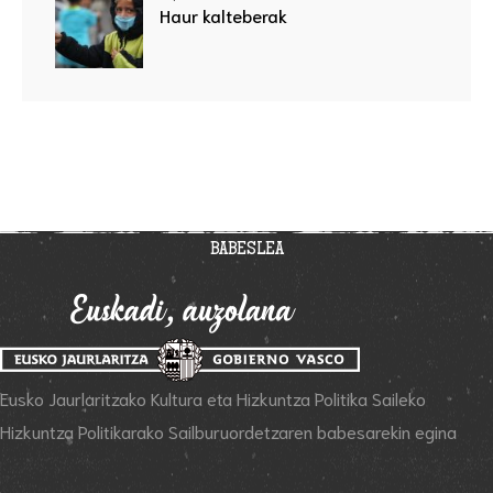
Haur kalteberak
BABESLEA
Eusko Jaurlaritzako Kultura eta Hizkuntza Politika Saileko
Hizkuntza Politikarako Sailburuordetzaren babesarekin egina